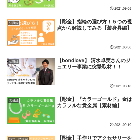
2021.09.05
【彫金】指輪の選び方！５つの視
知識編
点から解説してみる【装身具編】
2021.06.30
【bondlove】 清水卓実さんのジ
知識編
ュエリー事業に突撃取材！！
2021.03.13
【彫金】『カラーゴールド』金は
素材編
カラフルな貴金属【素材編】
2021.02.10
【彫金】手作りでアクセサリーを
技法・技術編