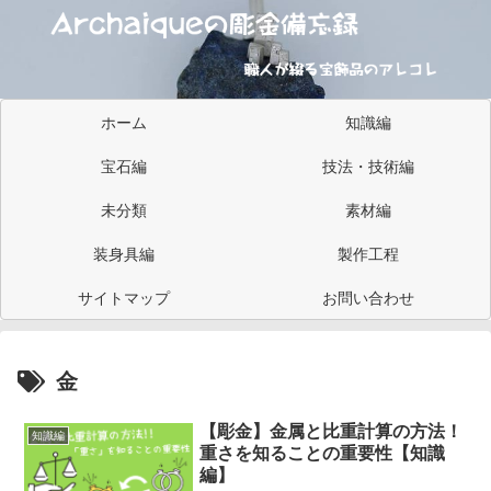
ホーム
知識編
宝石編
技法・技術編
未分類
素材編
装身具編
製作工程
サイトマップ
お問い合わせ
金
【彫金】金属と比重計算の方法！
知識編
重さを知ることの重要性【知識
編】