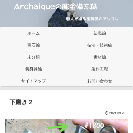
ホーム
知識編
宝石編
技法・技術編
未分類
素材編
装身具編
製作工程
サイトマップ
お問い合わせ
下磨き２
2021.03.20