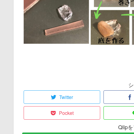
シ
Twitter
Pocket
Qli