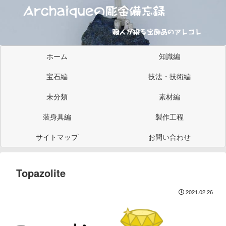
ホーム
知識編
宝石編
技法・技術編
未分類
素材編
装身具編
製作工程
サイトマップ
お問い合わせ
Topazolite
2021.02.26